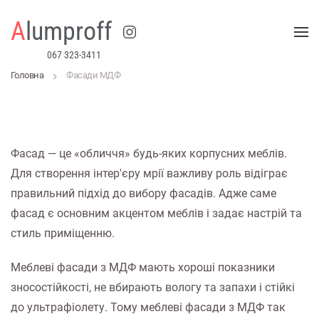
A
lumproff
Skip to main content
067 323-3411
Головна
Фасади МДФ
Фасад — це «обличчя» будь-яких корпусних меблів.
Для створення інтер'єру мрії важливу роль відіграє
правильний підхід до вибору фасадів. Адже саме
фасад є основним акцентом меблів і задає настрій та
стиль приміщенню.
Меблеві фасади з МДФ мають хороші показники
зносостійкості, не вбирають вологу та запахи і стійкі
до ультрафіолету. Тому меблеві фасади з МДФ так